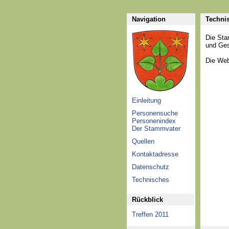
Navigation
Techni
Die Sta
und Ges
Die Web
Einleitung
Personensuche
Personenindex
Der Stammvater
Quellen
Kontaktadresse
Datenschutz
Technisches
Rückblick
Treffen 2011